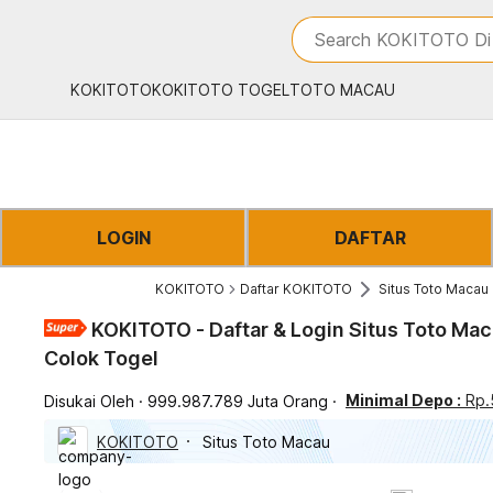
iphones 16
What are you looking 
Search KOKITOTO Di 
torras phone case
samsung note 20 5g 
KOKITOTO
KOKITOTO TOGEL
TOTO MACAU
iphones 15 pro max
LOGIN
DAFTAR
KOKITOTO
Daftar KOKITOTO
Situs Toto Macau
KOKITOTO - Daftar & Login Situs Toto Mac
Colok Togel
Minimal Depo :
Rp.
Disukai Oleh
999.987.789 Juta Orang
KOKITOTO
Situs Toto Macau