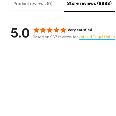
Store reviews (8888)
Product reviews (0)
5.0
Very satisfied
verified Togel Online
Based on 987 reviews for