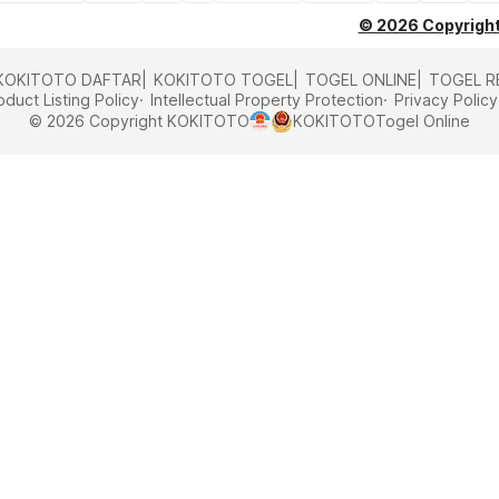
© 2026 Copyrigh
KOKITOTO DAFTAR
KOKITOTO TOGEL
TOGEL ONLINE
TOGEL R
oduct Listing Policy
Intellectual Property Protection
Privacy Policy
© 2026 Copyright KOKITOTO
KOKITOTO
Togel Online