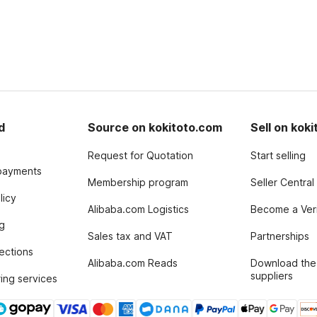
d
Source on kokitoto.com
Sell on kok
Request for Quotation
Start selling
payments
Membership program
Seller Central
licy
Alibaba.com Logistics
Become a Veri
g
Sales tax and VAT
Partnerships
tections
Alibaba.com Reads
Download the
suppliers
ing services