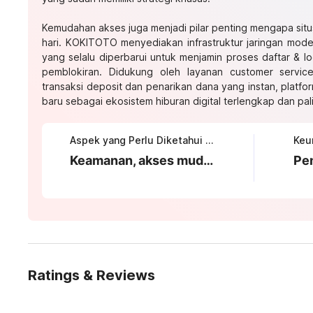
Kemudahan akses juga menjadi pilar penting mengapa situs 
hari. KOKITOTO menyediakan infrastruktur jaringan moder
yang selalu diperbarui untuk menjamin proses daftar & lo
pemblokiran. Didukung oleh layanan customer servic
transaksi deposit dan penarikan dana yang instan, platfo
baru sebagai ekosistem hiburan digital terlengkap dan pa
Aspek yang Perlu Diketahui tentang KOKITOTO
Keamanan, akses mudah, dan proses daftar yang transparan
Ratings & Reviews